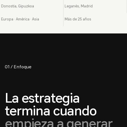
Donostia, Gipuzkoa
Leganés, Madrid
Europa · América · Asia
Más de 25 años
01 / Enfoque
La estrategia
termina cuando
empieza a generar