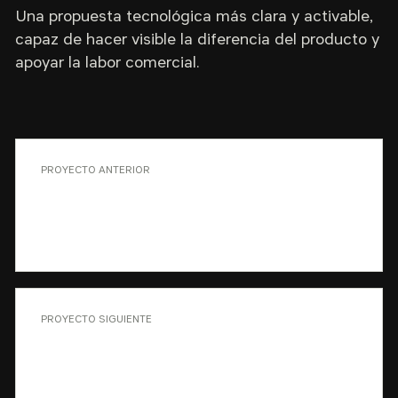
Una propuesta tecnológica más clara y activable,
capaz de hacer visible la diferencia del producto y
apoyar la labor comercial.
PROYECTO ANTERIOR
Hiperbaric · Estrategia de
posicionamiento en Asia
PROYECTO SIGUIENTE
KSB Spain · De fabricante a
fabricante